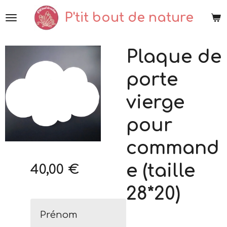
Passer
P'tit bout de nature
au
contenu
Plaque de
principal
porte
vierge
pour
command
e (taille
40,00 €
28*20)
Prénom