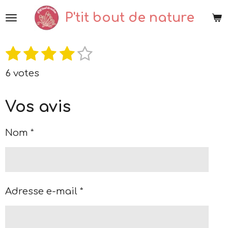
Passer
P'tit bout de nature
au
contenu
1
2
3
4
5
E
É
principal
n
é
é
é
é
é
v
v
6 votes
a
o
t
t
t
t
t
y
l
o
o
o
o
o
e
Vos avis
u
r
i
i
i
i
i
l
a
l
l
l
l
l
'
Nom *
t
é
e
e
e
e
e
i
v
a
s
s
s
s
o
l
n
u
Adresse e-mail *
a
:
t
3
i
.
o