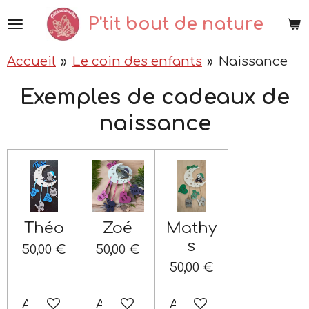
Passer
P'tit bout de nature
au
contenu
Accueil
»
Le coin des enfants
»
Naissance
principal
Exemples de cadeaux de
naissance
Théo
Zoé
Mathy
s
50,00 €
50,00 €
50,00 €
Ajouter au panier
Ajouter au panier
Ajouter au panier