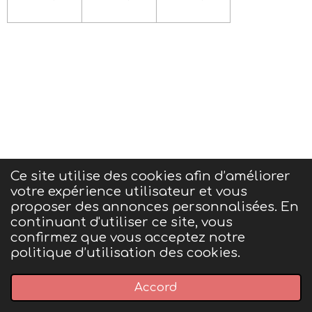
Ce site utilise des cookies afin d’améliorer
votre expérience utilisateur et vous
Conditions générales de ventes et mentions
proposer des annonces personnalisées. En
légales
continuant d'utiliser ce site, vous
confirmez que vous acceptez notre
politique d’utilisation des cookies.
© 2023 - 2026 P'tit bout de nature
Accord
Propulsé par
Webador