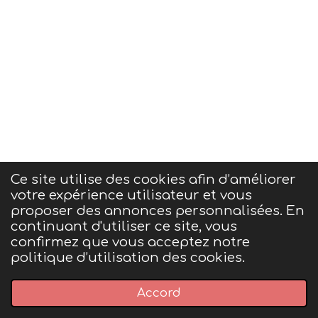
Ce site utilise des cookies afin d’améliorer
votre expérience utilisateur et vous
Conditions générales de ventes et mentions
proposer des annonces personnalisées. En
légales
continuant d'utiliser ce site, vous
confirmez que vous acceptez notre
politique d’utilisation des cookies.
© 2023 - 2026 P'tit bout de nature
Accord
Propulsé par
Webador