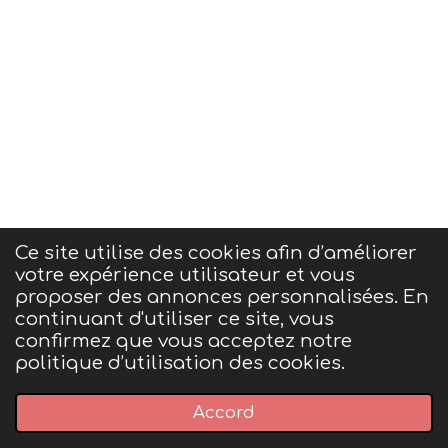
Ce site utilise des cookies afin d’améliorer
votre expérience utilisateur et vous
Conditions générales de ventes et mentions
proposer des annonces personnalisées. En
légales
continuant d'utiliser ce site, vous
confirmez que vous acceptez notre
politique d’utilisation des cookies.
© 2023 - 2026 P'tit bout de nature
Accord
Propulsé par
Webador