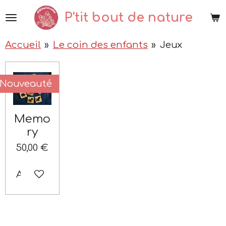
Passer
P'tit bout de nature
au
contenu
Accueil
»
Le coin des enfants
»
Jeux
principal
Nouveauté
Memo
ry
50,00 €
Ajouter au panier