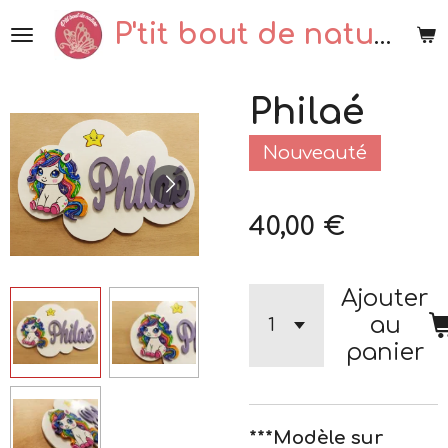
Passer
P'tit bout de nature
au
contenu
Philaé
principal
Nouveauté
40,00 €
Ajouter
au
panier
***Modèle sur