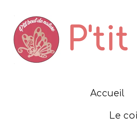
Passer
au
P'ti
contenu
principal
Accueil
Le co