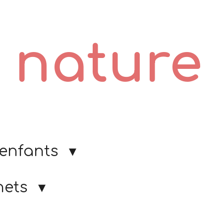
e nature
 enfants
nets