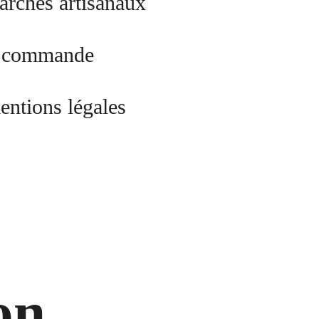
rchés artisanaux
ns commande
entions légales
on