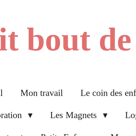
it bout d
l
Mon travail
Le coin des en
oration
Les Magnets
Lo