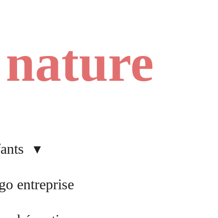
e nature
fants
go entreprise