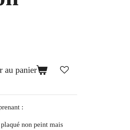
r au panier
prenant :
e plaqué non peint mais