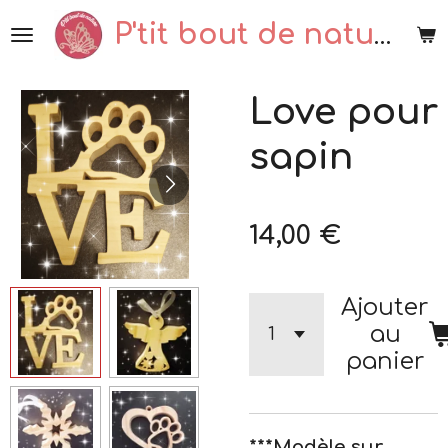
Passer
P'tit bout de nature
au
contenu
Love pour
principal
sapin
14,00 €
Ajouter
au
panier
***Modèle sur