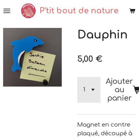
Passer
P'tit bout de nature
au
contenu
Dauphin
principal
5,00 €
Ajouter
au
panier
Magnet en contre
plaqué, découpé à