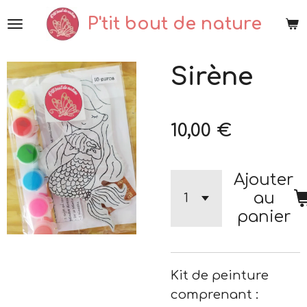
Passer
P'tit bout de nature
au
contenu
Sirène
principal
10,00 €
Ajouter
au
panier
Kit de peinture
comprenant :