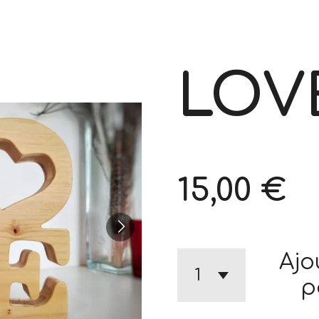
LOV
15,00 €
Ajo
p