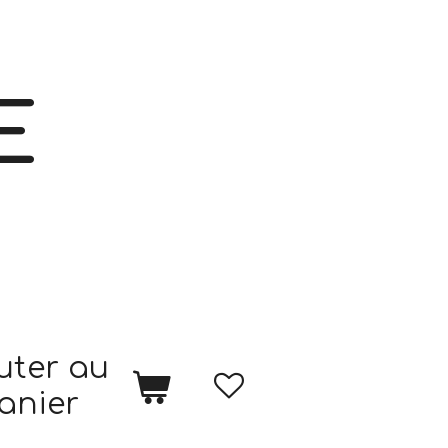
E
uter au
anier