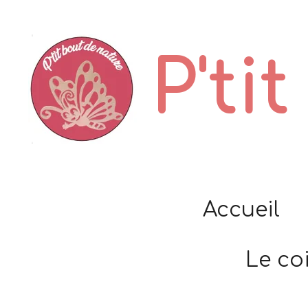
Passer
au
P'ti
contenu
principal
Accueil
Le co