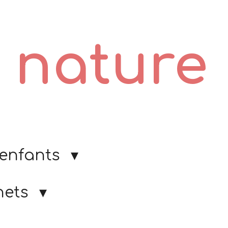
e nature
 enfants
nets