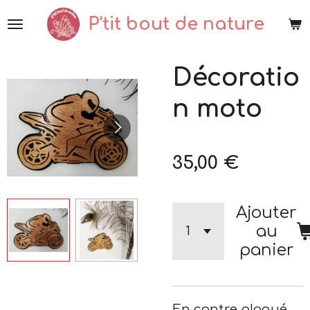
Passer
P'tit bout de nature
au
contenu
Décoratio
principal
n moto
35,00 €
Ajouter
au
panier
En contre plaqué,